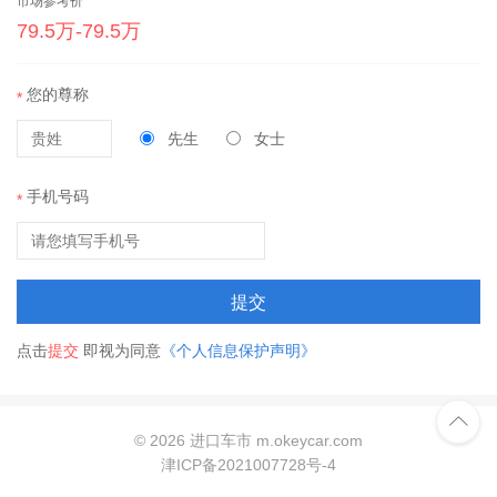
市场参考价
79.5万-79.5万
您的尊称
*
先生
女士
手机号码
*
提交
点击
提交
即视为同意
《个人信息保护声明》

©
2026 进口车市 m.okeycar.com
津ICP备2021007728号-4