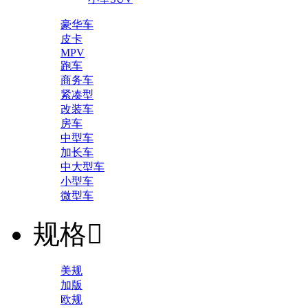
豪华车
皮卡
MPV
跑车
商务车
紧凑型
改装车
房车
中型车
加长车
中大型车
小型车
微型车
规格

美规
加版
欧规