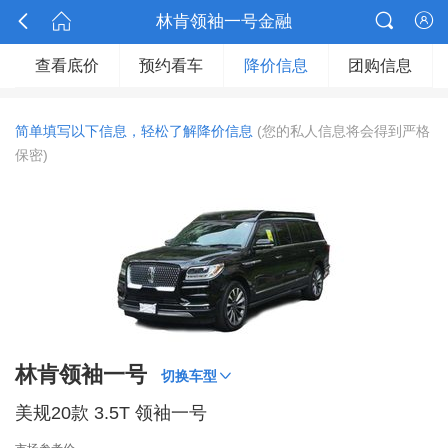



林肯领袖一号金融

查看底价
预约看车
降价信息
团购信息
简单填写以下信息，轻松了解降价信息
(您的私人信息将会得到严格
保密)
林肯领袖一号

切换车型
美规20款 3.5T 领袖一号