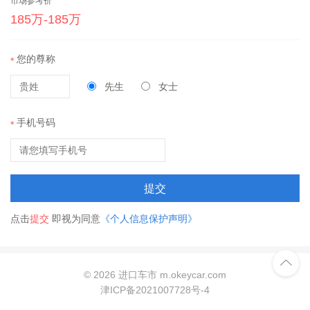
市场参考价
185万-185万
您的尊称
*
先生
女士
手机号码
*
提交
点击
提交
即视为同意
《个人信息保护声明》

©
2026 进口车市 m.okeycar.com
津ICP备2021007728号-4