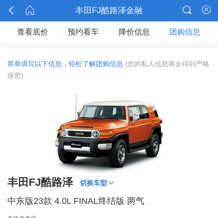



丰田FJ酷路泽金融

查看底价
预约看车
降价信息
团购信息
简单填写以下信息，轻松了解团购信息
(您的私人信息将会得到严格
保密)
丰田FJ酷路泽

切换车型
中东版23款 4.0L FINAL终结版 两气