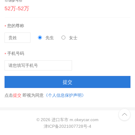
市场参考价
52万-52万
您的尊称
*
先生
女士
手机号码
*
提交
点击
提交
即视为同意
《个人信息保护声明》

©
2026 进口车市 m.okeycar.com
津ICP备2021007728号-4