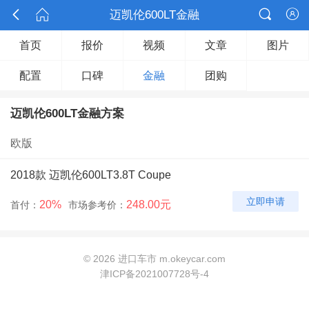



迈凯伦600LT金融

首页
报价
视频
文章
图片
配置
口碑
金融
团购
迈凯伦600LT金融方案
欧版
2018款 迈凯伦600LT3.8T Coupe
立即申请
20%
248.00元
首付：
市场参考价：
©
2026 进口车市 m.okeycar.com
津ICP备2021007728号-4