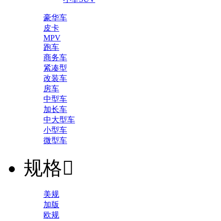
豪华车
皮卡
MPV
跑车
商务车
紧凑型
改装车
房车
中型车
加长车
中大型车
小型车
微型车
规格

美规
加版
欧规